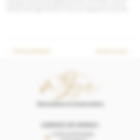
contactez nous soit par téléphone au 04 11 27 07 85 ou par le
biais de notre page contact et nous vous rappelerons sous 48h
←
Article précédent
Article suivant
→
AGENCE DE GIGNAC
22 Rte de Montpellier,