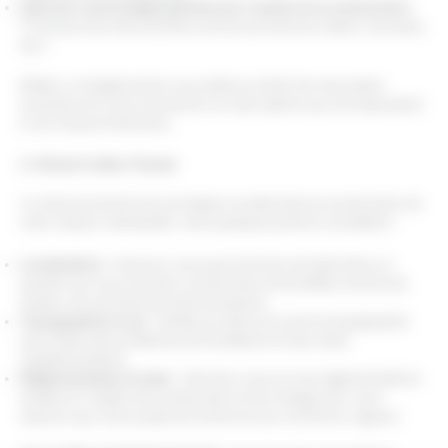
Quel est votre budget global pour l’achat et la construction
?
(incluant les frais annexes comme les frais de notaire, les taxes,
etc.)
Établir un budget précis vous aidera à éviter les mauvaises
surprises et à vous concentrer sur des options qui correspondent
à vos moyens financiers.
2. Choisir le Bon Terrain
Le choix du terrain est une étape cruciale dans la construction de
votre maison individuelle. Voici quelques points à considérer :
Localisation :
Assurez-vous que le terrain est situé dans un
quartier qui vous convient, proche des commodités comme les
écoles, les commerces et les transports.
Topographie et sol :
Vérifiez la nature du sol et la topographie
pour éviter des problèmes de fondations et des coûts
supplémentaires.
Réglementation locale :
Informez-vous sur les réglementations
locales en matière de construction et de zonage pour vous
assurer que votre projet est conforme aux normes en vigueur.