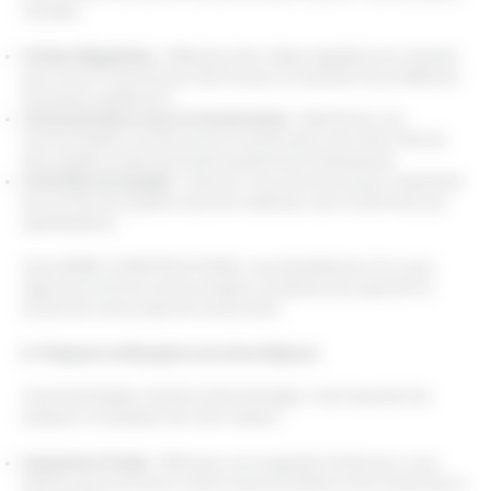
conseils :
Visites Régulières :
Effectuez des visites régulières du chantier
pour suivre l’avancement des travaux et résoudre les problèmes
éventuels rapidement.
Communication avec le Constructeur :
Maintenez une
communication ouverte avec le constructeur pour être informé
des progrès et des éventuels ajustements nécessaires.
Contrôles de Qualité :
Assurez-vous que les travaux respectent
les normes de qualité et que les matériaux sont conformes aux
spécifications.
Avec M3BC CONSTRUCTIONS, vous bénéficierez d’un suivi
rigoureux et d’une communication constante pour garantir le
succès de votre projet de construction.
6. Préparer la Réception de Votre Maison
Avant de finaliser l’achat et d’emménager, il est important de
préparer la réception de votre maison :
Inspection Finale :
Effectuez une inspection finale pour vous
assurer que tout est en ordre et que les finitions sont conformes à