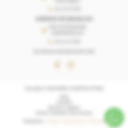
34150 Gignac
04 11 27 07 85
AGENCE DE MAGALAS
ZAE L'AUDACIEUSE
34480 MAGALAS
04 11 27 07 85
Du lundi au vendredi de 9h a 18h
Copyright © 2026 M3BC CONSTRUCTIONS
Blog
Activités
Mentions Légales
Charte d’utilisation des données
Réalisation :
Horizon, Site internet à Toulouse