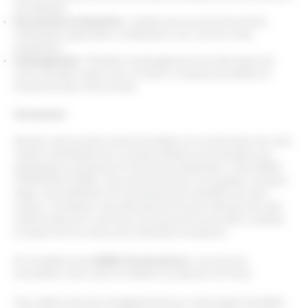
vos attentes.
Documents et Garanties :
Vérifiez que tous les documents
nécessaires (garanties, certifications, etc.) sont en votre
possession.
Aménagement :
Planifiez l’aménagement et la décoration de
votre nouvelle maison pour en faire un espace accueillant et
fonctionnel dès votre arrivée.
Conclusion
Réussir votre premier achat immobilier et la construction de votre
maison individuelle est un projet ambitieux qui nécessite une
planification minutieuse et une bonne préparation. Chez M3BC
CONSTRUCTIONS, nous sommes là pour vous guider à chaque
étape, de la définition de vos besoins à la réception de votre
maison. Contactez-nous dès aujourd’hui pour discuter de votre
projet et découvrir comment nous pouvons vous aider à réaliser
la maison de vos rêves avec sérénité et confiance.
En travaillant avec
M3BC Constructions
, vous pouvez
concrétiser votre vision et réaliser le projet de vos rêves.
Pour obtenir plus de renseignements sur votre projet immobilier,