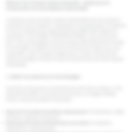
Réussir Son Premier Achat Immobilier : Guide pour la
Construction de Votre Maison Individuelle
L’achat de votre première maison individuelle est une aventure
excitante mais complexe, nécessitant une préparation minutieuse
et une compréhension approfondie des différentes étapes du
processus. Chez M3BC CONSTRUCTIONS, nous sommes là
pour vous accompagner tout au long de cette démarche cruciale
et vous aider à réaliser le rêve de construire la maison qui vous
ressemble. Voici un guide pratique pour réussir votre premier
achat immobilier et mener à bien la construction de votre maison
individuelle.
1. Définir Vos Besoins et Votre Budget
Avant de commencer la recherche de votre future maison, il est
essentiel de définir vos besoins et de fixer un budget réaliste.
Posez-vous les questions suivantes :
Quel est le nombre de pièces nécessaires ?
(chambres, salles
de bains, espaces communs)
Quel type de style architectural vous attire ?
(moderne,
traditionnel, contemporain)