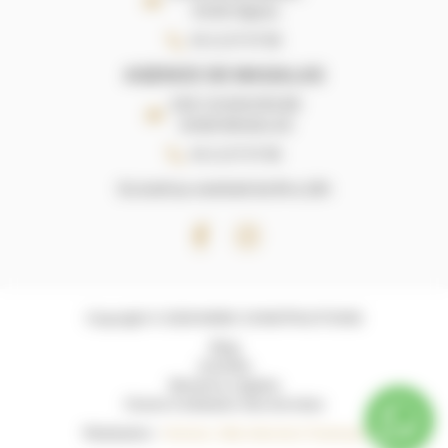
34150 Gignac
04 11 27 07 85
AGENCE DE MAGALAS
ZAE L'AUDACIEUSE
34480 MAGALAS
04 11 27 07 85
Du lundi au vendredi de 9h a 18h
Copyright © 2026 M3BC CONSTRUCTIONS
Blog
Activités
Mentions Légales
Charte d’utilisation des données
Réalisation :
Horizon, Site internet à Toulouse