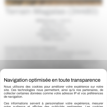
Terrain Magalas (34480)
Référence :
LVMAG1
Prix:
65000
€
Surface:
168 m²
Code postal:
34480
Ville:
Magalas
À propos de ce terrain à Magalas
Idéalement situé dans la commune de Magalas, ce terrain
constructible vous offre une belle opportunité.
Parfaitement adapté pour y réaliser votre projet de construction,
ce terrain se trouve tout à proximité des commodités.
Nous serons en mesure de vous proposer un projet de
construction qui répondra parfaitement à vos attentes.
Contactez notre agence M3BC constructions de Magalas
ÉTUDE PERSONNALISÉE GRATUITE
Nous utilisons des cookies pour améliorer votre expérience sur notre
site. Ces technologies nous permettent, ainsi qu'à nos partenaires, de
collecter certaines données comme votre adresse IP et vos préférences
Le terrain
de navigation.
Surface :
168 m²
Ces informations servent à personnaliser votre expérience, mesurer
Constructible
notre audience et afficher des publicités pertinentes. Les cookies