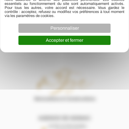
Viabilisé :
N.C.
essentiels au fonctionnement du site sont automatiquement activés.
Les honoraires sont à la charge du vendeur.
Pour tous les autres, votre accord est nécessaire. Vous gardez le
contrôle : acceptez, refusez ou modifiez vos préférences à tout moment
via les paramètres de cookies.
Personnaliser
←
Bien précédent
Bien suivant
→
Accepter et fermer
AGENCE DE GIGNAC
22 Rte de Montpellier,