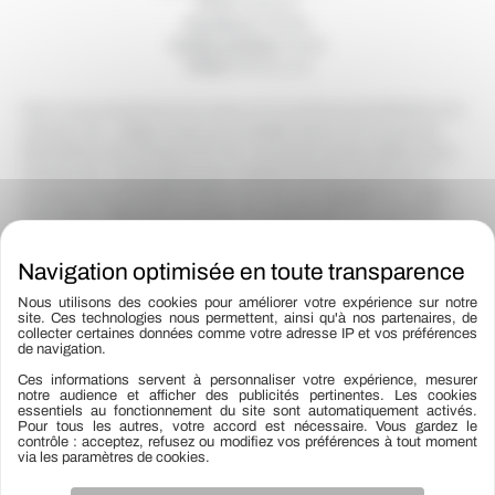
Prix:
84800
€
Surface:
300M2
Code postal:
34480
Ville:
MAGALAS
Nous vous proposons à la vente sur la commune de MAGALAS (
Hérault ) 34 , village toutes commodités situé à 15 minutes de
BEZIERS et 18 minutes A75-A9. Ce terrain constructible est en
lotissement. Il est entiérement viabilisé et prêt à construire. Il
propose une orientation SUD avec une vue dégagée sur cette
orientation. Idéal pour un projet de construction et un premier
achat. C’est maintenant. Les informations sur les risques
auxquels ce bien est exposé sont consultables sur le site
Géorisques www.georisques.gouv.fr y compris l’obligation légale
de débroussaillement, et disponibles à l’ agence A visiter au plus
Nous utilisons des cookies pour améliorer votre expérience sur notre
site. Ces technologies nous permettent, ainsi qu'à nos partenaires, de
vite. Prix TTC et Honoraires à charge vendeur TTC
collecter certaines données comme votre adresse IP et vos préférences
de navigation.
Ces informations servent à personnaliser votre expérience, mesurer
notre audience et afficher des publicités pertinentes. Les cookies
essentiels au fonctionnement du site sont automatiquement activés.
Bien suivant
→
Pour tous les autres, votre accord est nécessaire. Vous gardez le
contrôle : acceptez, refusez ou modifiez vos préférences à tout moment
via les paramètres de cookies.