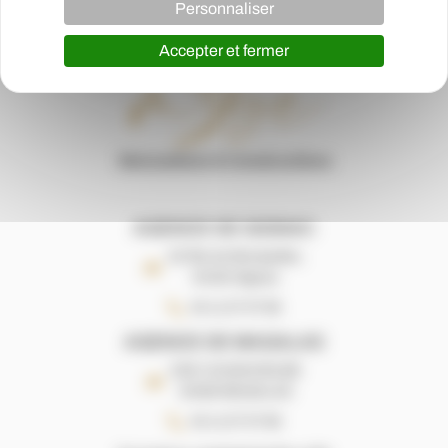
Personnaliser
Accepter et fermer
AGENCE DE GIGNAC
22 Rte de Montpellier,
34150 Gignac
04 11 27 07 85
AGENCE DE MAGALAS
ZAE L'AUDACIEUSE
34480 MAGALAS
04 11 27 07 85