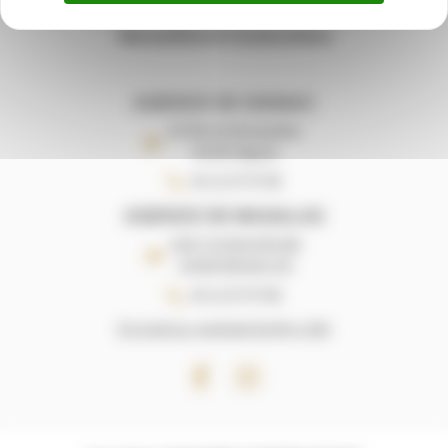
AGENCE DE GIGNAC
22 Rte de Montpellier,
34150 Gignac
04 11 27 07 85
AGENCE DE MAGALAS
ZAE L'AUDACIEUSE
34480 MAGALAS
04 11 27 07 85
Du lundi au vendredi de 9h a 18h