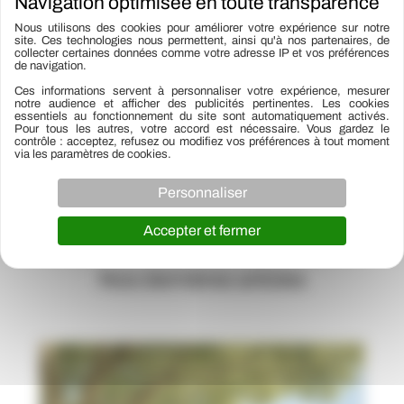
Nous utilisons des cookies pour améliorer votre expérience sur notre
site. Ces technologies nous permettent, ainsi qu'à nos partenaires, de
collecter certaines données comme votre adresse IP et vos préférences
de navigation.
Ces informations servent à personnaliser votre expérience, mesurer
notre audience et afficher des publicités pertinentes. Les cookies
Ce que disent nos clients
essentiels au fonctionnement du site sont automatiquement activés.
Pour tous les autres, votre accord est nécessaire. Vous gardez le
contrôle : acceptez, refusez ou modifiez vos préférences à tout moment
via les paramètres de cookies.
Personnaliser
Accepter et fermer
Nos dernières articles